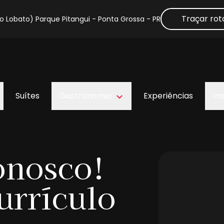
Traçar rot
 Lobato) Parque Pitangui - Ponta Grossa - PR
Suítes
Gastronomia
Experiências
Ins
onosco!
urrículo