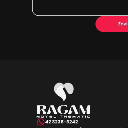
Envi
42 3238-3242