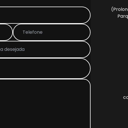
(Prolo
Parq
c