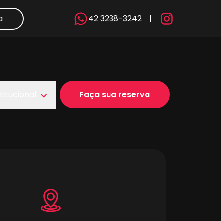
a
42 3238-3242
|
titucional
Faça sua reserva