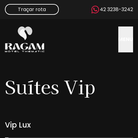
Traçar rota
42 3238-3242
MENU
Suítes
Vip
Vip Lux